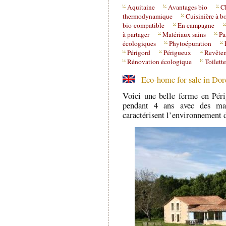
Aquitaine
Avantages bio
C
thermodynamique
Cuisinière à b
bio-compatible
En campagne
à partager
Matériaux sains
Pa
écologiques
Phytoépuration
Périgord
Périgueux
Revêtem
Rénovation écologique
Toilett
Eco-home for sale in Dor
Voici une belle ferme en Pér
pendant 4 ans avec des mat
caractérisent l’environnement d