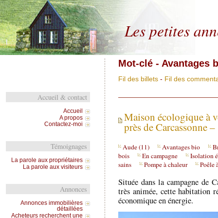
Les petites an
Mot-clé - Avantages b
Fil des billets
-
Fil des commenta
Accueil & contact
Accueil
Maison écologique à v
A propos
près de Carcassonne –
Contactez-moi
Témoignages
Aude (11)
Avantages bio
B
bois
En campagne
Isolation 
La parole aux propriétaires
sains
Pompe à chaleur
Poêle 
La parole aux visiteurs
Située dans la campagne de Ca
Annonces
très animée, cette habitation r
économique en énergie.
Annonces immobilières
détaillées
Acheteurs recherchent une