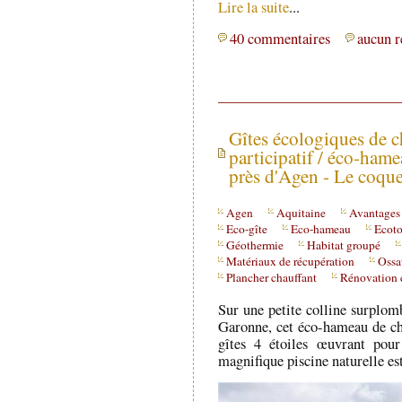
Lire la suite
...
40 commentaires
aucun r
Gîtes écologiques de c
participatif / éco-ham
près d'Agen - Le coque
Agen
Aquitaine
Avantages
Eco-gîte
Eco-hameau
Ecoto
Géothermie
Habitat groupé
Matériaux de récupération
Ossa
Plancher chauffant
Rénovation 
Sur une petite colline surplomb
Garonne, cet éco-hameau de ch
gîtes 4 étoiles œuvrant pou
magnifique piscine naturelle est