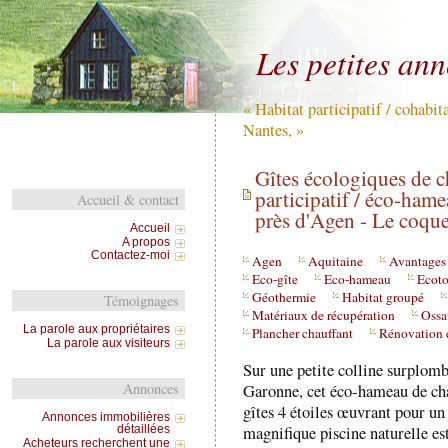
Les petites an
« Habitat participatif / cohabit
Nantes, »
Gîtes écologiques de c
participatif / éco-ham
Accueil & contact
près d'Agen - Le coque
Accueil
A propos
Contactez-moi
Agen
Aquitaine
Avantages
Eco-gîte
Eco-hameau
Ecoto
Géothermie
Habitat groupé
Témoignages
Matériaux de récupération
Ossa
La parole aux propriétaires
Plancher chauffant
Rénovation 
La parole aux visiteurs
Sur une petite colline surplomb
Annonces
Garonne, cet éco-hameau de cha
gîtes 4 étoiles œuvrant pour un
Annonces immobilières
magnifique piscine naturelle est
détaillées
Acheteurs recherchent une