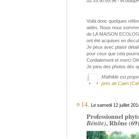
02.33.50.69.96 - ecotaup
Voilà donc quelques référ
aidés. Nous nous sommes 
de LA MAISON ECOLOGIQU
ont été acquises en discut
Je peux avec plaisir détai
pour ceux que cela pourrai
Cordialement et merci Oliv
Je joins des photos dès q
Mathilde est propr
près de Caen (Cal
14.
Le samedi 12 juillet 201
Professionnel phyt
Bénite)
, Rhône (69