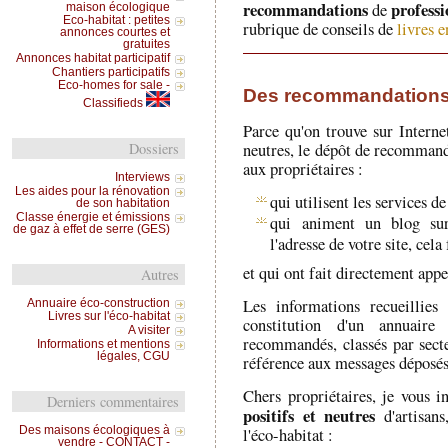
recommandations
professi
de
maison écologique
Eco-habitat : petites
rubrique de conseils de
livres e
annonces courtes et
gratuites
Annonces habitat participatif
Chantiers participatifs
Eco-homes for sale -
Des recommandation
Classifieds
Parce qu'on trouve sur Internet
neutres, le dépôt de recommand
Dossiers
aux propriétaires :
Interviews
Les aides pour la rénovation
qui utilisent les services d
de son habitation
Classe énergie et émissions
qui animent un blog sur 
de gaz à effet de serre (GES)
l'adresse de votre site, cel
et qui ont fait directement appe
Autres
Les informations recueillies
Annuaire éco-construction
Livres sur l'éco-habitat
constitution d'un annuaire 
A visiter
recommandés, classés par secte
Informations et mentions
légales, CGU
référence aux messages déposés 
Chers propriétaires, je vous 
Derniers commentaires
positifs et neutres
d'artisans
Des maisons écologiques à
l'éco-habitat :
vendre - CONTACT -