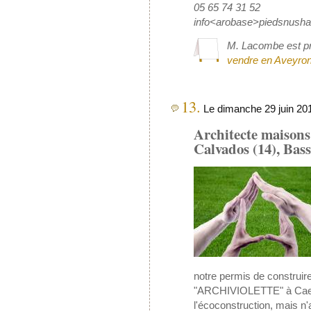
05 65 74 31 52
info<arobase>piedsnushab
M. Lacombe est pr
vendre en Aveyron
13.
Le dimanche 29 juin 201
Architecte maisons
Calvados (14), Ba
notre permis de construire
"ARCHIVIOLETTE" à Caen, 
l'écoconstruction, mais n