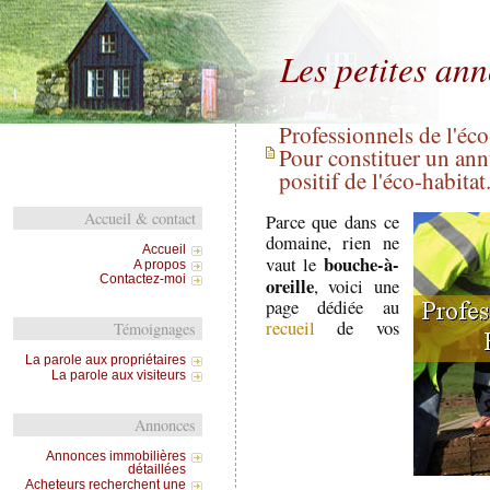
Les petites an
Professionnels de l'éc
Pour constituer un annu
positif de l'éco-habitat.
Accueil & contact
Parce que dans ce
domaine, rien ne
Accueil
bouche-à-
vaut le
A propos
oreille
Contactez-moi
, voici une
page dédiée au
recueil
de vos
Témoignages
La parole aux propriétaires
La parole aux visiteurs
Annonces
Annonces immobilières
détaillées
Acheteurs recherchent une