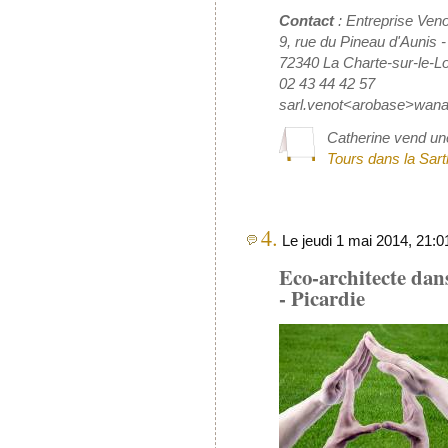
Contact
: Entreprise Veno
9, rue du Pineau d'Aunis -
72340 La Charte-sur-le-Lo
02 43 44 42 57
sarl.venot<arobase>wana
Catherine vend u
Tours dans la Sart
4.
Le jeudi 1 mai 2014, 21:
Eco-architecte dan
- Picardie