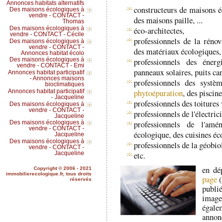
Annonces habitats alternatifs
constructeurs de maisons é
Des maisons écologiques à
vendre - CONTACT -
des maisons paille, ...
Thomas
Des maisons écologiques à
éco-architectes,
vendre - CONTACT - Cécile
professionnels de la rénov
Des maisons écologiques à
vendre - CONTACT -
des matériaux écologiques,
Annonces habitat écolo
professionnels des énerg
Des maisons écologiques à
vendre - CONTACT - Emi
panneaux solaires, puits can
Annonces habitat participatif
- Annonces maisons
professionnels des systè
bioclimatiques
phytoépuration
, des piscin
Annonces habitat participatif
- Jacqueline
professionnels des toitures 
Des maisons écologiques à
vendre - CONTACT -
professionnels de l'électric
Jacqueline
professionnels de l'amé
Des maisons écologiques à
vendre - CONTACT -
écologique, des cuisines éc
Jacqueline
Des maisons écologiques à
professionnels de la géobio
vendre - CONTACT -
Jacqueline
etc.
en dé
Copyright © 2006 - 2021
immobilierecologique.fr, tous droits
page
(
réservés
publié
imag
égale
annon