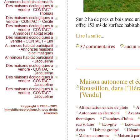
Annonces habitats alternatifs
Des maisons écologiques à
vendre - CONTACT -
Thomas
Sur 2 ha de prés et bois avec un
Des maisons écologiques à
vendre - CONTACT - Cécile
offre 152 m² de surface habitabl
Des maisons écologiques à
vendre - CONTACT -
Annonces habitat écolo
Lire la suite
...
Des maisons écologiques à
vendre - CONTACT - Emi
37 commentaires
aucun r
Annonces habitat participatif
- Annonces maisons
bioclimatiques
Annonces habitat participatif
- Jacqueline
Des maisons écologiques à
vendre - CONTACT -
Jacqueline
Des maisons écologiques à
Maison autonome et é
vendre - CONTACT -
Jacqueline
Roussillon, dans l’Hér
Des maisons écologiques à
[Vendu]
vendre - CONTACT -
Jacqueline
Alimentation en eau de pluie
A
Copyright © 2006 - 2021
immobilierecologique.fr, tous droits
Autonome en électricité
Avanta
réservés
thermiques
Chambres d’hôtes
eau solaire
Eco-gîte
Eco-ham
d eau
Habitat groupé
Hérault
Maison autonome
Maison à par