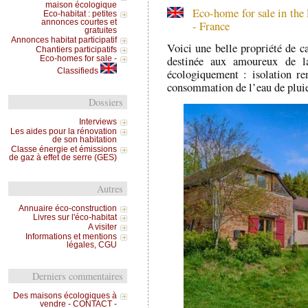
maison écologique
Eco-home for sale in the
Eco-habitat : petites
annonces courtes et
- France
gratuites
Annonces habitat participatif
Voici une belle propriété de ca
Chantiers participatifs
destinée aux amoureux de la
Eco-homes for sale -
écologiquement : isolation re
Classifieds
consommation de l’eau de plui
Dossiers
Interviews
Les aides pour la rénovation
de son habitation
Classe énergie et émissions
de gaz à effet de serre (GES)
Autres
Annuaire éco-construction
Livres sur l'éco-habitat
A visiter
Informations et mentions
légales, CGU
Derniers commentaires
Des maisons écologiques à
vendre - CONTACT -