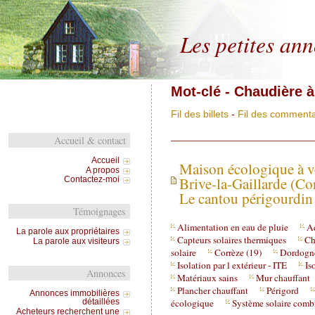
Les petites an
Mot-clé - Chaudière à
Fil des billets
-
Fil des commenta
Accueil & contact
Accueil
Maison écologique à v
A propos
Brive-la-Gaillarde (Co
Contactez-moi
Le cantou périgourdin
Témoignages
Alimentation en eau de pluie
A
La parole aux propriétaires
Capteurs solaires thermiques
Ch
La parole aux visiteurs
solaire
Corrèze (19)
Dordogne
Isolation par l extérieur - ITE
Is
Annonces
Matériaux sains
Mur chauffant
Plancher chauffant
Périgord
Annonces immobilières
écologique
Système solaire comb
détaillées
Acheteurs recherchent une