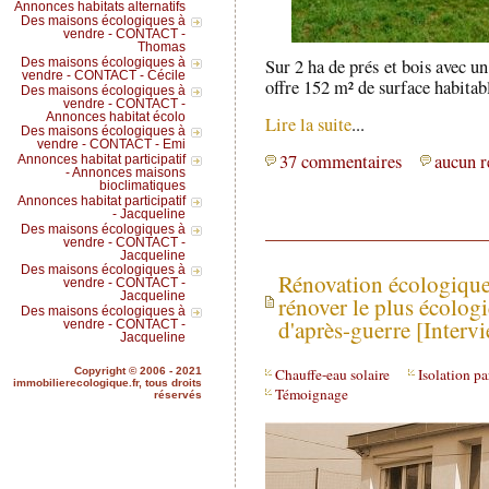
Annonces habitats alternatifs
Des maisons écologiques à
vendre - CONTACT -
Thomas
Sur 2 ha de prés et bois avec un
Des maisons écologiques à
vendre - CONTACT - Cécile
offre 152 m² de surface habitabl
Des maisons écologiques à
vendre - CONTACT -
Annonces habitat écolo
Lire la suite
...
Des maisons écologiques à
vendre - CONTACT - Emi
37 commentaires
aucun r
Annonces habitat participatif
- Annonces maisons
bioclimatiques
Annonces habitat participatif
- Jacqueline
Des maisons écologiques à
vendre - CONTACT -
Jacqueline
Des maisons écologiques à
Rénovation écologique 
vendre - CONTACT -
Jacqueline
rénover le plus écolo
Des maisons écologiques à
d'après-guerre [Interv
vendre - CONTACT -
Jacqueline
Chauffe-eau solaire
Isolation pa
Copyright © 2006 - 2021
immobilierecologique.fr, tous droits
Témoignage
réservés