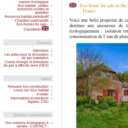
maison écologique
Eco-home for sale in the
Eco-habitat : petites
annonces courtes et
- France
gratuites
Annonces habitat participatif
Voici une belle propriété de ca
Chantiers participatifs
destinée aux amoureux de la
Eco-homes for sale -
écologiquement : isolation re
Classifieds
consommation de l’eau de plui
Dossiers
Interviews
Les aides pour la rénovation
de son habitation
Classe énergie et émissions
de gaz à effet de serre (GES)
Autres
Annuaire éco-construction
Livres sur l'éco-habitat
A visiter
Informations et mentions
légales, CGU
Derniers commentaires
Des maisons écologiques à
vendre - CONTACT -