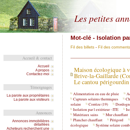
Les petites an
Mot-clé - Isolation par
Fil des billets
-
Fil des commenta
Accueil & contact
Accueil
Maison écologique à v
A propos
Brive-la-Gaillarde (Co
Contactez-moi
Le cantou périgourdin
Témoignages
Alimentation en eau de pluie
A
La parole aux propriétaires
Capteurs solaires thermiques
Ch
La parole aux visiteurs
solaire
Corrèze (19)
Dordogne
Isolation par l extérieur - ITE
Is
Annonces
Matériaux sains
Mur chauffant
Plancher chauffant
Périgord
Annonces immobilières
écologique
Système solaire comb
détaillées
Acheteurs recherchent une