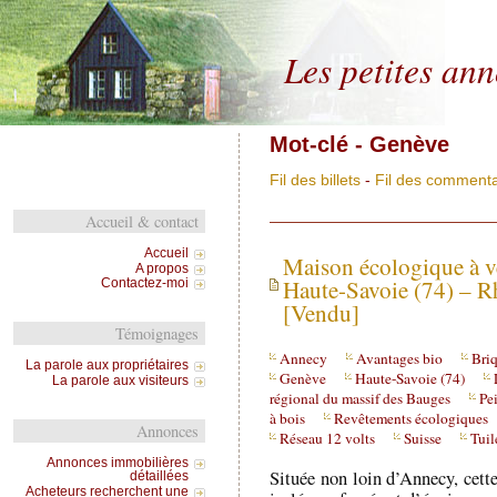
Les petites an
Mot-clé - Genève
Fil des billets
-
Fil des commenta
Accueil & contact
Accueil
Maison écologique à v
A propos
Haute-Savoie (74) – R
Contactez-moi
[Vendu]
Témoignages
Annecy
Avantages bio
Bri
La parole aux propriétaires
Genève
Haute-Savoie (74)
La parole aux visiteurs
régional du massif des Bauges
Pe
à bois
Revêtements écologiques
Annonces
Réseau 12 volts
Suisse
Tuil
Annonces immobilières
Située non loin d’Annecy, cette
détaillées
Acheteurs recherchent une