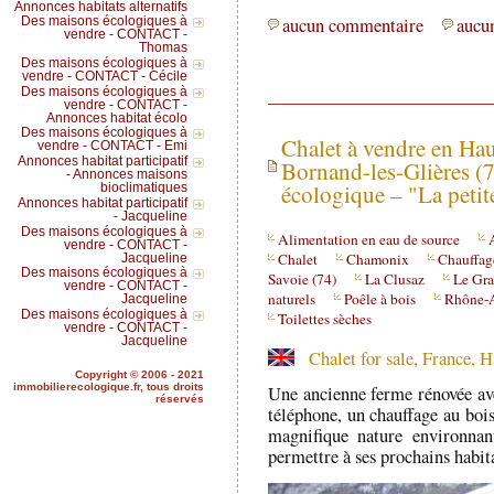
Annonces habitats alternatifs
aucun commentaire
aucun
Des maisons écologiques à
vendre - CONTACT -
Thomas
Des maisons écologiques à
vendre - CONTACT - Cécile
Des maisons écologiques à
vendre - CONTACT -
Annonces habitat écolo
Des maisons écologiques à
Chalet à vendre en Hau
vendre - CONTACT - Emi
Annonces habitat participatif
Bornand-les-Glières (
- Annonces maisons
écologique – "La petit
bioclimatiques
Annonces habitat participatif
- Jacqueline
Des maisons écologiques à
Alimentation en eau de source
vendre - CONTACT -
Chalet
Chamonix
Chauffag
Jacqueline
Des maisons écologiques à
Savoie (74)
La Clusaz
Le Gr
vendre - CONTACT -
naturels
Poêle à bois
Rhône-
Jacqueline
Des maisons écologiques à
Toilettes sèches
vendre - CONTACT -
Jacqueline
Chalet for sale, France, 
Copyright © 2006 - 2021
immobilierecologique.fr, tous droits
Une ancienne ferme rénovée avec
réservés
téléphone, un chauffage au bois
magnifique nature environnan
permettre à ses prochains habit