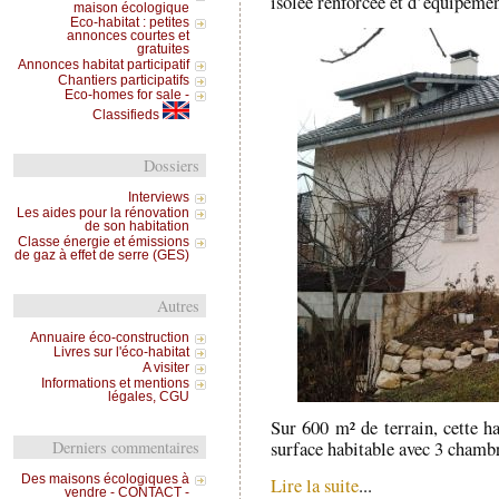
isolée renforcée et d’équipeme
maison écologique
Eco-habitat : petites
annonces courtes et
gratuites
Annonces habitat participatif
Chantiers participatifs
Eco-homes for sale -
Classifieds
Dossiers
Interviews
Les aides pour la rénovation
de son habitation
Classe énergie et émissions
de gaz à effet de serre (GES)
Autres
Annuaire éco-construction
Livres sur l'éco-habitat
A visiter
Informations et mentions
légales, CGU
Sur 600 m² de terrain, cette h
Derniers commentaires
surface habitable avec 3 chamb
Des maisons écologiques à
Lire la suite
...
vendre - CONTACT -