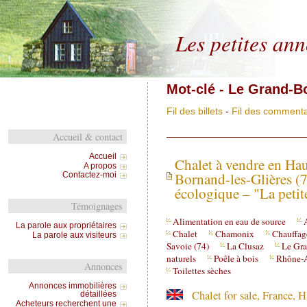
Les petites an
Mot-clé - Le Grand-B
Fil des billets
-
Fil des commenta
Accueil & contact
Accueil
Chalet à vendre en Hau
A propos
Bornand-les-Glières (
Contactez-moi
écologique – "La petit
Témoignages
Alimentation en eau de source
La parole aux propriétaires
Chalet
Chamonix
Chauffag
La parole aux visiteurs
Savoie (74)
La Clusaz
Le Gr
naturels
Poêle à bois
Rhône-
Annonces
Toilettes sèches
Annonces immobilières
Chalet for sale, France, 
détaillées
Acheteurs recherchent une