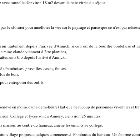
ée avec tonnelle d'environ 18 m2 devant la baie vitrée du séjour.
pas le clôturer pour améliorer la vue sur le paysage et parce que ce n’est pas nécessa
ucun traitement depuis l’arrivée d’Annick, si ce n'est de la bouillie bordelaise et u
 reine-claude viennent d’être plantées,
raitements bio depuis l’arrivé d’Annick,
é : framboises, groseilles, cassis, fraises,
los de bois.
n pour entreposer des outils.
Genève en moins d'une demi-heure) fait que beaucoup de personnes vivent ici et trav
nviron. Collège et lycée sont à Annecy, à environ 25 minutes.
a maison, au centre du hameau, amène les enfants au collège.
 autre village propose quelques commerces à 10 minutes du hameau. Un énorme centr