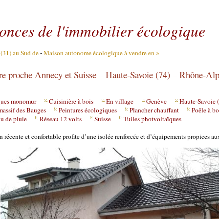
Aller au contenu
|
Aller au menu
|
Aller à la recherche
nonces de l'immobilier écologique
(31) au Sud de
-
Maison autonome écologique à vendre en »
re proche Annecy et Suisse – Haute-Savoie (74) – Rhône-Alp
ques monomur
Cuisinière à bois
En village
Genève
Haute-Savoie 
 massif des Bauges
Peintures écologiques
Plancher chauffant
Poêle à bo
u de pluie
Réseau 12 volts
Suisse
Tuiles photvoltaïques
n récente et confortable profite d’une isolée renforcée et d’équipements propices a