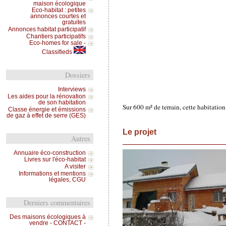
maison écologique
Eco-habitat : petites
annonces courtes et
gratuites
Annonces habitat participatif
Chantiers participatifs
Eco-homes for sale -
Classifieds
Dossiers
Interviews
Les aides pour la rénovation
de son habitation
Sur 600 m² de terrain, cette habitatio
Classe énergie et émissions
de gaz à effet de serre (GES)
Le projet
Autres
Annuaire éco-construction
Livres sur l'éco-habitat
A visiter
Informations et mentions
légales, CGU
Derniers commentaires
Des maisons écologiques à
vendre - CONTACT -