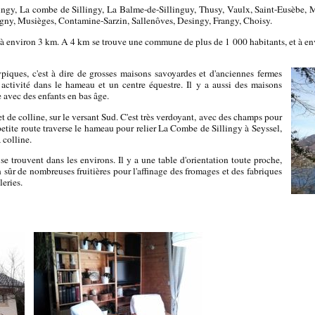
ingy, La combe de Sillingy, La Balme-de-Sillinguy, Thusy, Vaulx, Saint-Eusèbe,
ny, Musièges, Contamine-Sarzin, Sallenôves, Desingy, Frangy, Choisy.
à environ 3 km. A 4 km se trouve une commune de plus de 1 000 habitants, et à env
ypiques, c'est à dire de grosses maisons savoyardes et d'anciennes fermes
 activité dans le hameau et un centre équestre. Il y a aussi des maisons
 avec des enfants en bas âge.
 de colline, sur le versant Sud. C'est très verdoyant, avec des champs pour
etite route traverse le hameau pour relier La Combe de Sillingy à Seyssel,
 colline.
trouvent dans les environs. Il y a une table d'orientation toute proche,
n sûr de nombreuses fruitières pour l'affinage des fromages et des fabriques
leries.