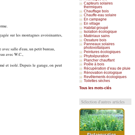
Capteurs solaires
thermiques
Chauffage bois
Chauffe-eau solaire
En campagne
En village
erme.
Habitat groupé
Isolation écologique
gagée sur les montagnes avoisinantes,
Matériaux sains
Ossature bois
Panneaux solaires
photovoltaïques
avec salle d'eau, un petit bureau,
Peintures écologiques
'eau avec W.C.,
Phytoépuration
Plancher chauffant
mé et isolé. Depuis le garage, on peut
Poêle à bois
Récupération d’eau de pluie
Rénovation écologique
Revêtements écologiques
Toilettes sèches
Tous les mots-clés
Sélection d'autres articles