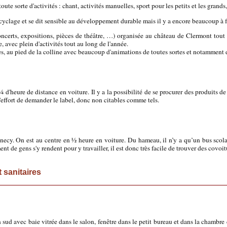
 toute sorte d'activités : chant, activités manuelles, sport pour les petits et les grands,
cyclage et se dit sensible au développement durable mais il y a encore beaucoup à f
concerts, expositions, pièces de théâtre, …) organisée au château de Clermont tout pr
ue, avec plein d'activités tout au long de l'année.
res, au pied de la colline avec beaucoup d'animations de toutes sortes et notamment
¼ d'heure de distance en voiture. Il y a la possibilité de se procurer des produits d
t l'effort de demander le label, donc non citables comme tels.
necy. On est au centre en ½ heure en voiture. Du hameau, il n’y a qu’un bus scolai
nt de gens s'y rendent pour y travailler, il est donc très facile de trouver des covoit
 sanitaires
n sud avec baie vitrée dans le salon, fenêtre dans le petit bureau et dans la chambre