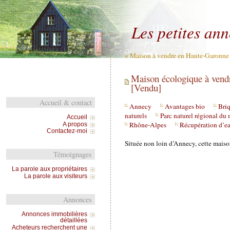
Les petites an
« Maison à vendre en Haute-Garonne 
Maison écologique à vend
[Vendu]
Accueil & contact
Annecy
Avantages bio
Bri
naturels
Parc naturel régional du
Accueil
Rhône-Alpes
Récupération d’ea
A propos
Contactez-moi
Située non loin d’Annecy, cette maiso
Témoignages
La parole aux propriétaires
La parole aux visiteurs
Annonces
Annonces immobilières
détaillées
Acheteurs recherchent une