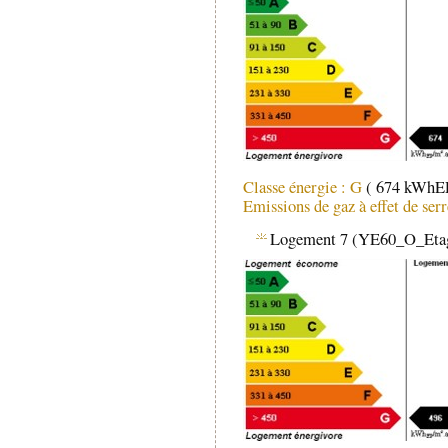
Classe énergie : G
( 674 kWhEP
Emissions de gaz à effet de ser
Logement 7 (YE60_O_Etag