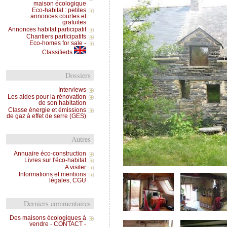
maison écologique
Eco-habitat : petites
annonces courtes et
gratuites
Annonces habitat participatif
Chantiers participatifs
Eco-homes for sale -
Classifieds
Dossiers
Interviews
Les aides pour la rénovation
de son habitation
Classe énergie et émissions
de gaz à effet de serre (GES)
Autres
Annuaire éco-construction
Livres sur l'éco-habitat
A visiter
Informations et mentions
légales, CGU
Derniers commentaires
Des maisons écologiques à
vendre - CONTACT -