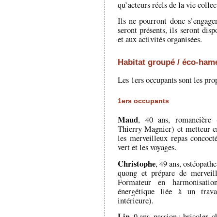
qu’acteurs réels de la vie collec
Ils ne pourront donc s’engager
seront présents, ils seront dis
et aux activités organisées.
Habitat groupé / éco-ham
Les 1ers occupants sont les prop
1ers occupants
Maud
, 40 ans, romancière 
Thierry Magnier) et metteur e
les merveilleux repas concoct
vert et les voyages.
Christophe
, 49 ans, ostéopathe
quong et prépare de merveill
Formateur en harmonisatio
énergétique liée à un trava
intérieure).
Lin
, 9 ans, passion : bricoler, c