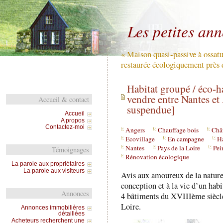
Les petites an
« Maison quasi-passive à ossatu
restaurée écologiquement près 
Habitat groupé / éco-
vendre entre Nantes et
Accueil & contact
suspendue]
Accueil
A propos
Contactez-moi
Angers
Chauffage bois
Châ
Ecovillage
En campagne
Ha
Nantes
Pays de la Loire
Pei
Témoignages
Rénovation écologique
La parole aux propriétaires
La parole aux visiteurs
Avis aux amoureux de la nature 
conception et à la vie d’un hab
Annonces
4 bâtiments du XVIIIème siècle
Loire.
Annonces immobilières
détaillées
Acheteurs recherchent une