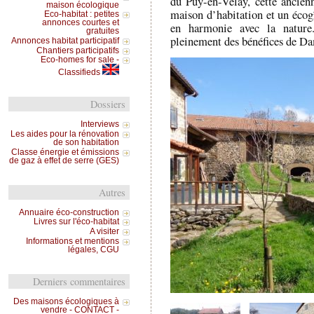
du Puy-en-Velay, cette ancien
maison écologique
maison d’habitation et un écogî
Eco-habitat : petites
annonces courtes et
en harmonie avec la nature.
gratuites
pleinement des bénéfices de D
Annonces habitat participatif
Chantiers participatifs
Eco-homes for sale -
Classifieds
Dossiers
Interviews
Les aides pour la rénovation
de son habitation
Classe énergie et émissions
de gaz à effet de serre (GES)
Autres
Annuaire éco-construction
Livres sur l'éco-habitat
A visiter
Informations et mentions
légales, CGU
Derniers commentaires
Des maisons écologiques à
vendre - CONTACT -