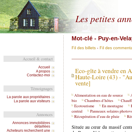
Les petites an
Mot-clé - Puy-en-Vela
Fil des billets
-
Fil des commenta
Accueil & contact
Accueil
Eco-gîte à vendre en 
A propos
Haute-Loire (43) - "Au
Contactez-moi
vente]
Témoignages
Alimentation en eau de source
La parole aux propriétaires
bio
Chambres d’hôtes
Chauff
La parole aux visiteurs
Ecotourisme
En montagne
central
Panneaux solaires photov
Annonces
Récupération d’eau de pluie
Ré
Annonces immobilières
Située au cœur du massif centr
détaillées
Acheteurs recherchent une