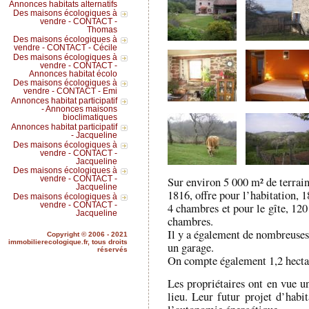
Annonces habitats alternatifs
Des maisons écologiques à
vendre - CONTACT -
Thomas
Des maisons écologiques à
vendre - CONTACT - Cécile
Des maisons écologiques à
vendre - CONTACT -
Annonces habitat écolo
Des maisons écologiques à
vendre - CONTACT - Emi
Annonces habitat participatif
- Annonces maisons
bioclimatiques
Annonces habitat participatif
- Jacqueline
Des maisons écologiques à
vendre - CONTACT -
Jacqueline
Des maisons écologiques à
Sur environ 5 000 m² de terrain
vendre - CONTACT -
Jacqueline
1816, offre pour l’habitation, 
Des maisons écologiques à
vendre - CONTACT -
4 chambres et pour le gîte, 120
Jacqueline
chambres.
Il y a également de nombreuses 
Copyright © 2006 - 2021
immobilierecologique.fr, tous droits
un garage.
réservés
On compte également 1,2 hectar
Les propriétaires ont en vue un
lieu. Leur futur projet d’habit