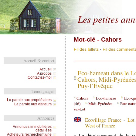
Les petites an
Mot-clé - Cahors
Fil des billets
-
Fil des commenta
Accueil & contact
Accueil
Eco-hameau dans le Lot
A propos
Cahors, Midi-Pyrénées
Contactez-moi
Puy-l’Evêque
Témoignages
Cahors
Eco-hameau
Eco-qua
La parole aux propriétaires
(46)
Midi-Pyrénées
Parc natu
La parole aux visiteurs
sur-Lot
Annonces
Ecovillage France - Lot
West of France
Annonces immobilières
détaillées
« Le développement de la co
Acheteurs recherchent une