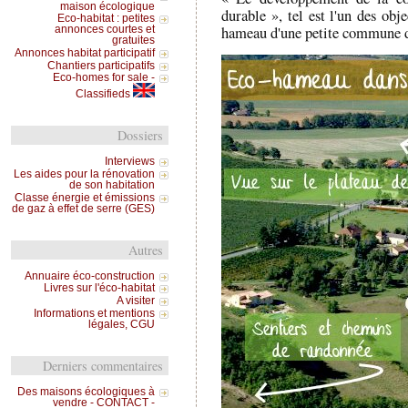
maison écologique
durable », tel est l'un des obj
Eco-habitat : petites
hameau d'une petite commune du
annonces courtes et
gratuites
Annonces habitat participatif
Chantiers participatifs
Eco-homes for sale -
Classifieds
Dossiers
Interviews
Les aides pour la rénovation
de son habitation
Classe énergie et émissions
de gaz à effet de serre (GES)
Autres
Annuaire éco-construction
Livres sur l'éco-habitat
A visiter
Informations et mentions
légales, CGU
Derniers commentaires
Des maisons écologiques à
vendre - CONTACT -