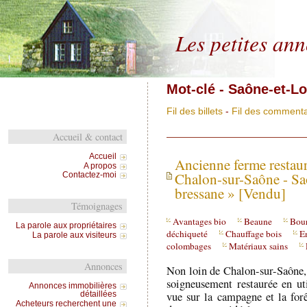
Les petites an
Mot-clé - Saône-et-Lo
Fil des billets
-
Fil des commenta
Accueil & contact
Accueil
Ancienne ferme restau
A propos
Chalon-sur-Saône - Saô
Contactez-moi
bressane » [Vendu]
Témoignages
Avantages bio
Beaune
Bou
La parole aux propriétaires
déchiqueté
Chauffage bois
E
La parole aux visiteurs
colombages
Matériaux sains
Annonces
Non loin de Chalon-sur-Saône, 
soigneusement restaurée en uti
Annonces immobilières
vue sur la campagne et la for
détaillées
Acheteurs recherchent une