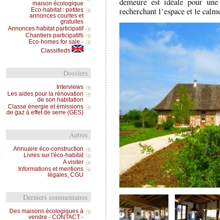
demeure est idéale pour une
maison écologique
recherchant l’espace et le calm
Eco-habitat : petites
annonces courtes et
gratuites
Annonces habitat participatif
Chantiers participatifs
Eco-homes for sale -
Classifieds
Dossiers
Interviews
Les aides pour la rénovation
de son habitation
Classe énergie et émissions
de gaz à effet de serre (GES)
Autres
Annuaire éco-construction
Livres sur l'éco-habitat
A visiter
Informations et mentions
légales, CGU
Derniers commentaires
Des maisons écologiques à
vendre - CONTACT -