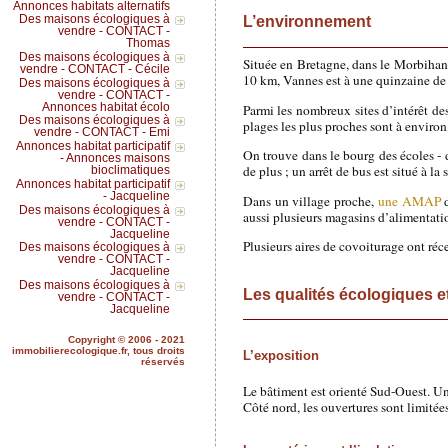
Annonces habitats alternatifs
L’environnement
Des maisons écologiques à
vendre - CONTACT -
Thomas
Des maisons écologiques à
Située en Bretagne, dans le Morbihan
vendre - CONTACT - Cécile
10 km, Vannes est à une quinzaine de 
Des maisons écologiques à
vendre - CONTACT -
Annonces habitat écolo
Parmi les nombreux sites d’intérêt des
Des maisons écologiques à
plages les plus proches sont à enviro
vendre - CONTACT - Emi
Annonces habitat participatif
On trouve dans le bourg des écoles - d
- Annonces maisons
de plus ; un arrêt de bus est situé à la
bioclimatiques
Annonces habitat participatif
- Jacqueline
Dans un village proche,
une AMAP
d
Des maisons écologiques à
aussi plusieurs magasins d’alimentati
vendre - CONTACT -
Jacqueline
Plusieurs aires de covoiturage ont ré
Des maisons écologiques à
vendre - CONTACT -
Jacqueline
Des maisons écologiques à
Les qualités écologiques et
vendre - CONTACT -
Jacqueline
Copyright © 2006 - 2021
immobilierecologique.fr, tous droits
L’exposition
réservés
Le bâtiment est orienté Sud-Ouest. Une 
Côté nord, les ouvertures sont limité