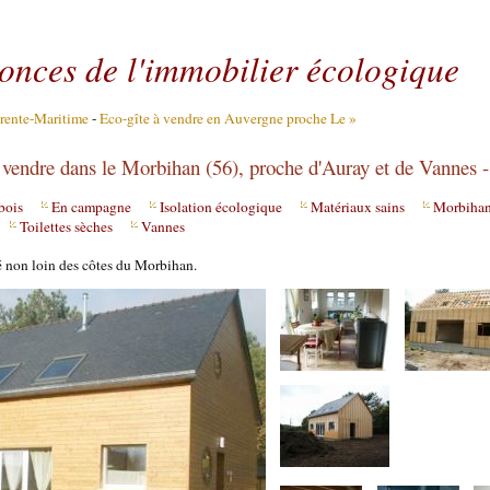
Aller au contenu
|
Aller au menu
|
Aller à la recherche
nonces de l'immobilier écologique
rente-Maritime
-
Eco-gîte à vendre en Auvergne proche Le »
 vendre dans le Morbihan (56), proche d'Auray et de Vannes -
bois
En campagne
Isolation écologique
Matériaux sains
Morbihan
Toilettes sèches
Vannes
é non loin des côtes du Morbihan.