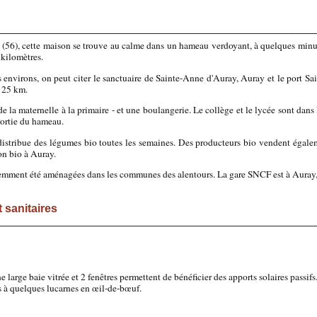
 (56), cette maison se trouve au calme dans un hameau verdoyant, à quelques minut
kilomètres.
 environs, on peut citer le sanctuaire de Sainte-Anne d'Auray, Auray et le port Sai
n 25 km.
e la maternelle à la primaire - et une boulangerie. Le collège et le lycée sont dans 
 sortie du hameau.
istribue des légumes bio toutes les semaines. Des producteurs bio vendent égale
on bio à Auray.
cemment été aménagées dans les communes des alentours. La gare SNCF est à Auray,
 sanitaires
large baie vitrée et 2 fenêtres permettent de bénéficier des apports solaires passifs
es à quelques lucarnes en œil-de-bœuf.