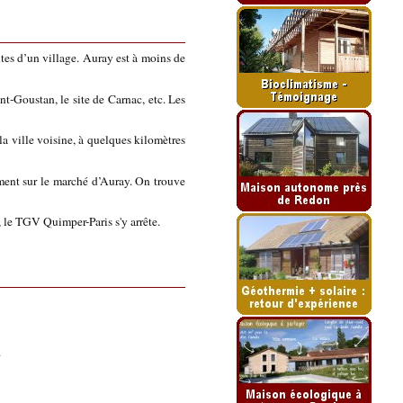
es d’un village. Auray est à moins de
nt-Goustan, le site de Carnac, etc. Les
la ville voisine, à quelques kilomètres
ment sur le marché d’Auray. On trouve
 le TGV Quimper-Paris s'y arrête.
.