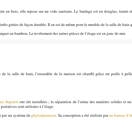
te en bois, elle repose sur un vide sanitaire. Le bardage est en douglas, teinté et
 forêts gérées de façon durable. Il en est de même pour le meuble de la salle de bain 
parquet en bambou. Le revêtement des autres pièces de l’étage est en jonc de mer.
 de la salle de bain, l’ensemble de la maison est chauffé grâce un poêle à pell
hes
Separett
ont été installées ; la séparation de l’urine des matières solides et u
 portatives sont utilisées à l’étage.
it par un système de
phytoépuration
. Sa conception a été réalisée par
un bureau d’ét