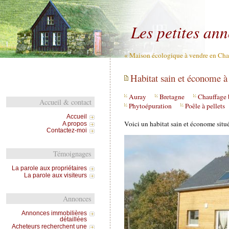
Les petites an
« Maison écologique à vendre en Cha
Habitat sain et économe à
Auray
Bretagne
Chauffage 
Accueil & contact
Phytoépuration
Poêle à pellets
Accueil
Voici un habitat sain et économe situ
A propos
Contactez-moi
Témoignages
La parole aux propriétaires
La parole aux visiteurs
Annonces
Annonces immobilières
détaillées
Acheteurs recherchent une