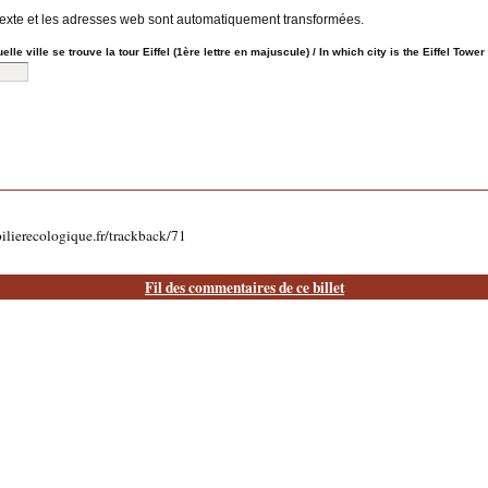
exte et les adresses web sont automatiquement transformées.
 ville se trouve la tour Eiffel (1ère lettre en majuscule) / In which city is the Eiffel Tower (
lierecologique.fr/trackback/71
Fil des commentaires de ce billet