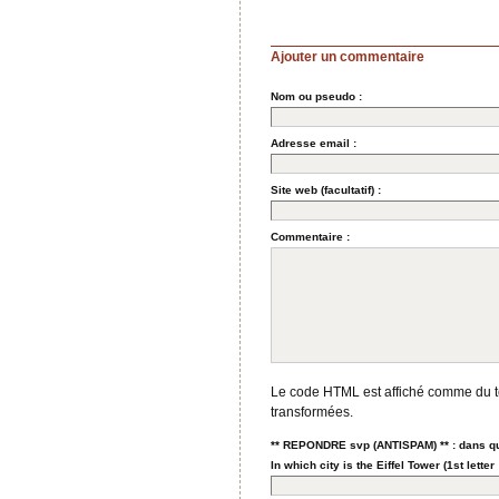
Ajouter un commentaire
Nom ou pseudo :
Adresse email :
Site web (facultatif) :
Commentaire :
Le code HTML est affiché comme du t
transformées.
** REPONDRE svp (ANTISPAM) ** : dans quell
In which city is the Eiffel Tower (1st letter