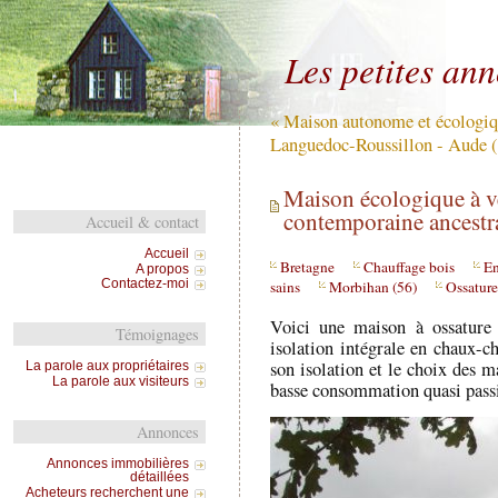
Les petites an
« Maison autonome et écologiqu
Languedoc-Roussillon - Aude (
Maison écologique à v
contemporaine ancestra
Accueil & contact
Accueil
Bretagne
Chauffage bois
En
A propos
Contactez-moi
sains
Morbihan (56)
Ossature
Voici une maison à ossature
Témoignages
isolation intégrale en chaux-ch
son isolation et le choix des m
La parole aux propriétaires
La parole aux visiteurs
basse consommation quasi pass
Annonces
Annonces immobilières
détaillées
Acheteurs recherchent une