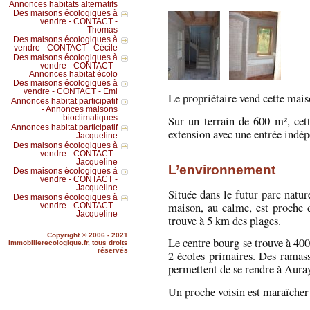
Annonces habitats alternatifs
Des maisons écologiques à
vendre - CONTACT -
Thomas
Des maisons écologiques à
vendre - CONTACT - Cécile
Des maisons écologiques à
vendre - CONTACT -
Annonces habitat écolo
Des maisons écologiques à
vendre - CONTACT - Emi
Le propriétaire vend cette mais
Annonces habitat participatif
- Annonces maisons
Sur un terrain de 600 m², cet
bioclimatiques
Annonces habitat participatif
extension avec une entrée indép
- Jacqueline
Des maisons écologiques à
vendre - CONTACT -
Jacqueline
L’environnement
Des maisons écologiques à
vendre - CONTACT -
Jacqueline
Située dans le futur parc natur
Des maisons écologiques à
maison, au calme, est proche d
vendre - CONTACT -
Jacqueline
trouve à 5 km des plages.
Copyright © 2006 - 2021
Le centre bourg se trouve à 40
immobilierecologique.fr, tous droits
réservés
2 écoles primaires. Des ramas
permettent de se rendre à Aura
Un proche voisin est maraîcher